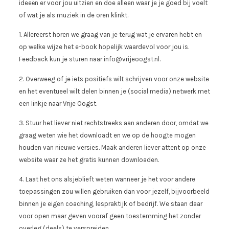
ideeën er voor jou uitzien en doe alleen waar je je goed bij voelt
of wat je als muziek in de oren klinkt.
1. Allereerst horen we graag van je terug wat je ervaren hebt en
op welke wijze het e-book hopelijk waardevol voor jou is.
Feedback kun je sturen naar info@vrijeoogst.nl.
2. Overweeg of je iets positiefs wilt schrijven voor onze website
en het eventueel wilt delen binnen je (social media) netwerk met
een linkje naar Vrije Oogst.
3. Stuur het liever niet rechtstreeks aan anderen door, omdat we
graag weten wie het downloadt en we op de hoogte mogen
houden van nieuwe versies. Maak anderen liever attent op onze
website waar ze het gratis kunnen downloaden.
4. Laat het ons alsjeblieft weten wanneer je het voor andere
toepassingen zou willen gebruiken dan voor jezelf, bijvoorbeeld
binnen je eigen coaching, lespraktijk of bedrijf. We staan daar
voor open maar geven vooraf geen toestemming het zonder
overleg (deels) te verspreiden.