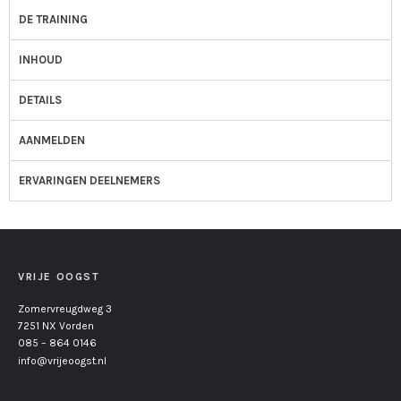
DE TRAINING
INHOUD
DETAILS
AANMELDEN
ERVARINGEN DEELNEMERS
VRIJE OOGST
Zomervreugdweg 3
7251 NX Vorden
085 – 864 0146
info@vrijeoogst.nl